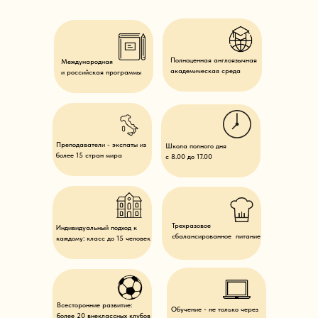
Полноценная англоязычная
Международная
академическая среда
и российская программы
Преподаватели - экспаты из
Школа полного дня
более 15 стран мира
с 8.00 до 17.00
Трехразовое
Индивидуальный подход к
сбалансированное питание
каждому: класс до 15 человек
Всесторонние развитие:
Обучение - не только через
более 20 внеклассных клубов