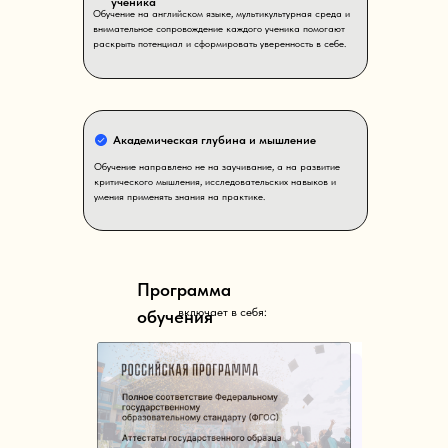
ученика
Обучение на английском языке, мультикультурная среда и
внимательное сопровождение каждого ученика помогают
раскрыть потенциал и сформировать уверенность в себе.
Академическая глубина и мышление
Обучение направлено не на заучивание, а на развитие
критического мышления, исследовательских навыков и
умения применять знания на практике.
Программа
включает в себя:
обучения